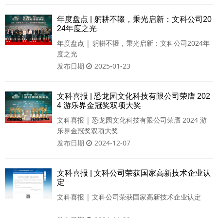
文明的双面魅力，让沉睡亿万年的恐龙文明在常州
恐龙园重获生机！
年度盘点 | 躬耕不辍，秉光启新：文科公司20
24年度之光
年度盘点 | 躬耕不辍，秉光启新：文科公司2024年
度之光
发布日期
2025-01-23
文科喜报 | 恐龙园文化科技有限公司荣膺 202
4 游乐界金冠奖双项大奖
文科喜报 | 恐龙园文化科技有限公司荣膺 2024 游
乐界金冠奖双项大奖
发布日期
2024-12-07
文科喜报 | 文科公司荣获国家高新技术企业认
定
文科喜报 | 文科公司荣获国家高新技术企业认定