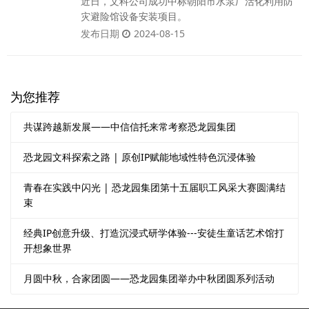
近日，文科公司成功中标朝阳市水泵厂活化利用防
灾避险馆设备安装项目。
发布日期
2024-08-15
为您推荐
共谋跨越新发展——中信信托来常考察恐龙园集团
恐龙园文科探索之路 | 原创IP赋能地域性特色沉浸体验
青春在实践中闪光 | 恐龙园集团第十五届职工风采大赛圆满结
束
经典IP创意升级、打造沉浸式研学体验---安徒生童话艺术馆打
开想象世界
月圆中秋，合家团圆——恐龙园集团举办中秋团圆系列活动