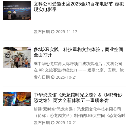
文科公司受邀出席2025金鸡百花电影节·虚拟
现实电影季
发布日期
2025-11-17
多城XR实践：科技重构文旅体验，商业空间
全面打开
继中华恐龙馆两大标杆项目成功落地后，文科公司
在 XR 文旅赛道持续发力 —— 近期北京、安康、汝
城、西安等多地新项目密集亮相，从自然景区到博
发布日期
2025-10-21
物馆，从体育场馆到图书馆，MR、VR、LBE 等前沿
技术正重构文旅体验场景，每一处创新都孕育着“科
技 + 文旅”的无限可能！
中华恐龙馆《恐龙馆时光之谜》&《MR奇妙
恐龙馆》 两大全新体验五一重磅来袭
解锁“双时空”恐龙奇遇！恐龙园文化科技有限公司
（简称：恐龙园文科）制作的LBE大空间《恐龙馆时
光之谜》与混合现实《MR奇妙恐龙馆》，五一于中
发布日期
2025-10-21
华恐龙馆震撼开启，带你横跨6500万年，解码史前