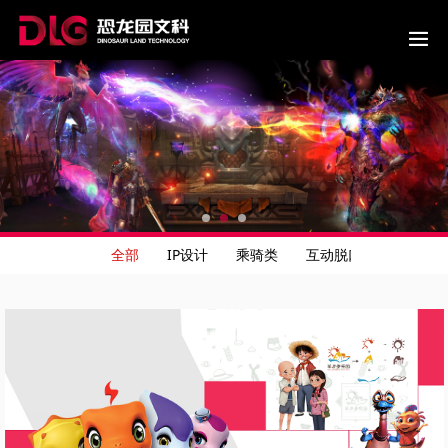
全部
IP设计
乘骑类
互动脱口秀
4D影