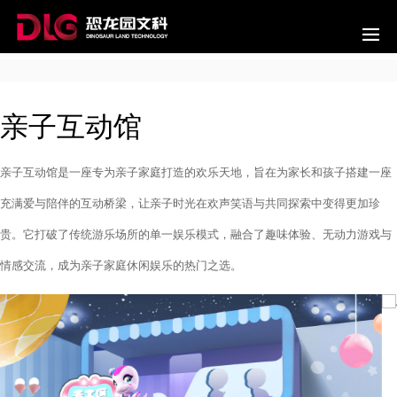
亲子互动馆
亲子互动馆是一座专为亲子家庭打造的欢乐天地，旨在为家长和孩子搭建一座
充满爱与陪伴的互动桥梁，让亲子时光在欢声笑语与共同探索中变得更加珍
贵。它打破了传统游乐场所的单一娱乐模式，融合了趣味体验、无动力游戏与
情感交流，成为亲子家庭休闲娱乐的热门之选。